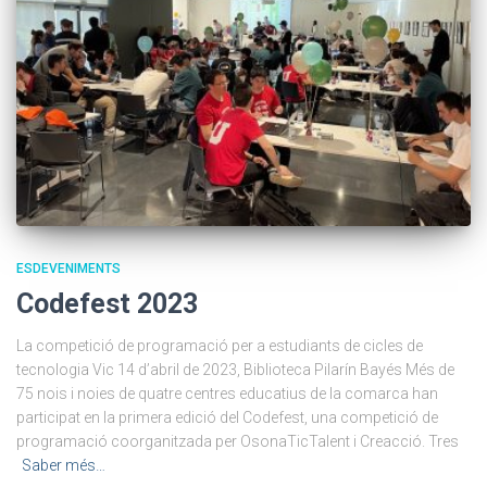
ESDEVENIMENTS
Codefest 2023
La competició de programació per a estudiants de cicles de
tecnologia Vic 14 d’abril de 2023, Biblioteca Pilarín Bayés Més de
75 nois i noies de quatre centres educatius de la comarca han
participat en la primera edició del Codefest, una competició de
programació coorganitzada per OsonaTicTalent i Creacció. Tres
Saber més…