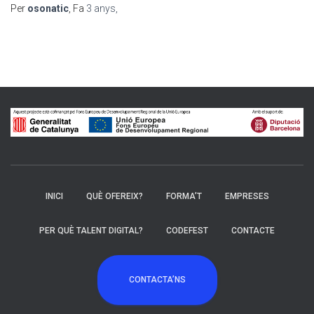
Per
osonatic
, Fa
3 anys
,
INICI
QUÈ OFEREIX?
FORMA’T
EMPRESES
PER QUÈ TALENT DIGITAL?
CODEFEST
CONTACTE
CONTACTA’NS